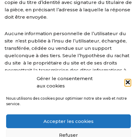
copie du titre d’identité avec signature du titulaire de
la pièce, en précisant l’adresse à laquelle la réponse
doit être envoyée.
Aucune information personnelle de l’utilisateur du
site n’est publiée à l’insu de l’utilisateur, échangée,
transférée, cédée ou vendue sur un support
quelconque à des tiers. Seule l’hypothèse du rachat
du site à le propriétaire du site et de ses droits
permettrait la transmission des dites informations à
l’éventuel acquéreur qui serait à son tour tenu de la
Gérer le consentement
même obligation de conservation et de modification
aux cookies
des données vis à vis de l’utilisateur du site
Nous utilisons des cookies pour optimiser notre site web et notre
AleauSolaire.fr.
service.
Les bases de données sont protégées par les
Accepter les cookies
dispositions de la loi du 1er juillet 1998 transposant la
directive 96/9 du 11 mars 1996 relative à la protection
Refuser