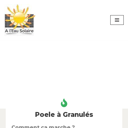
Aller
au
contenu
Poele à Granulés
Comment ça marche ?